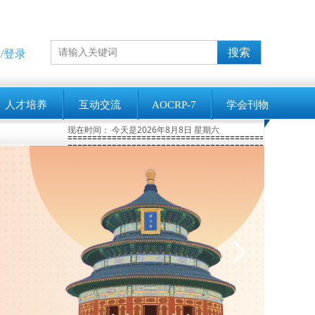
搜索
/登录
人才培养
互动交流
AOCRP-7
学会刊物
现在时间：
今天是2026年8月8日 星期六
第七届亚洲大洋洲辐射防护大会(AOCRP-7)暨中国辐射防护学会2026年学术年会征文通知(第一轮)
2026-01-28
第15届国际辐射屏蔽大会（ICRS15）征稿进行中
2
==================================================
==================================================
넲