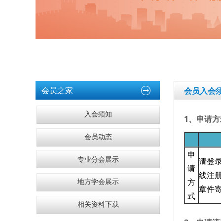
会员之家
会员入会
入会须知
1、申请方
会员动态
申
专业分会展示
请登录中
请
线注
方
地方学会展示
章件
式
相关资料下载