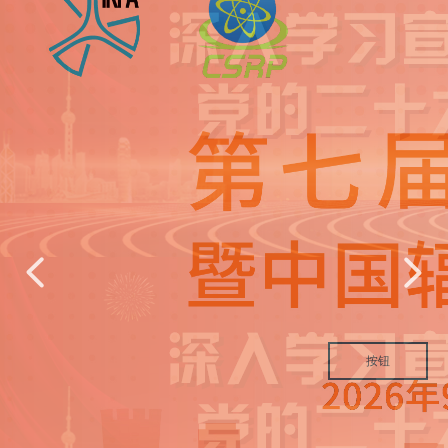
넳
넲
按钮