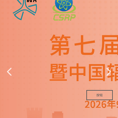
넳
넲
按钮