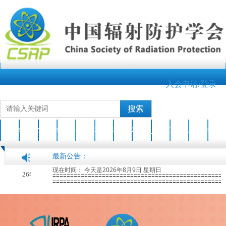
入会申请/登录
搜索
首页
学会介绍
业界新闻
学会动态
会员之家
科技成果
科普园地
科普活动
人才培养
互动交流
AOCRP-7
学会刊物
最新公告：
现在时间：
今天是2026年8月9日 星期日
关于开展2026年度中国辐射防护学会科学技术奖申报工作的通知
2026-04-17
=================================================
=================================================