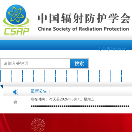
入会申请/登录
搜索
首页
学会介绍
业界新闻
学会动态
会员之家
科技成果
科普园地
科普活动
人才培养
互动交流
AOCRP-7
学会刊物
最新公告：
现在时间：
今天是2026年8月7日 星期五
26-04-17
第七届亚洲大洋洲辐射防护大会(AOCRP-7)暨中国辐射防护学会2026年学术年会征文通知(第一轮)
2026-01-28
=================================================
=================================================