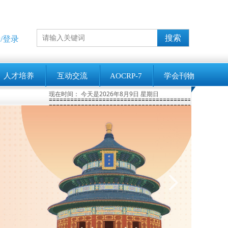
搜索
/登录
人才培养
互动交流
AOCRP-7
学会刊物
现在时间：
今天是2026年8月9日 星期日
第七届亚洲大洋洲辐射防护大会(AOCRP-7)暨中国辐射防护学会2026年学术年会征文通知(第一轮)
2026-01-28
第15届国际辐射屏蔽大会（ICRS15）征稿进行中
==================================================
==================================================
넲