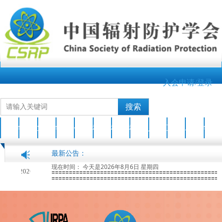
入会申请/登录
搜索
首页
学会介绍
业界新闻
学会动态
会员之家
科技成果
科普园地
科普活动
人才培养
互动交流
AOCRP-7
学会刊物
最新公告：
现在时间：
今天是2026年8月6日 星期四
6-04-17
第七届亚洲大洋洲辐射防护大会(AOCRP-7)暨中国辐射防护学会2026年学术年会征文通知(第一轮)
2026-01-28
=================================================
=================================================