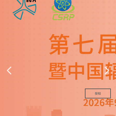
넳
넲
按钮