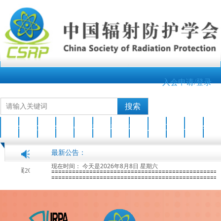
入会申请/登录
搜索
首页
学会介绍
业界新闻
学会动态
会员之家
科技成果
科普园地
科普活动
人才培养
互动交流
AOCRP-7
学会刊物
最新公告：
现在时间：
今天是2026年8月8日 星期六
关于开展2026年度中国辐射防护学会科学技术奖申报工作的通知
2026-04-17
=================================================
=================================================