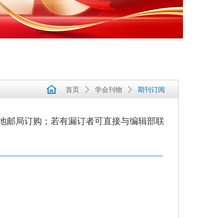
首页
ꄲ
学会刊物
ꄲ
期刊订阅
各地邮局订购；若有漏订者可直接与编辑部联