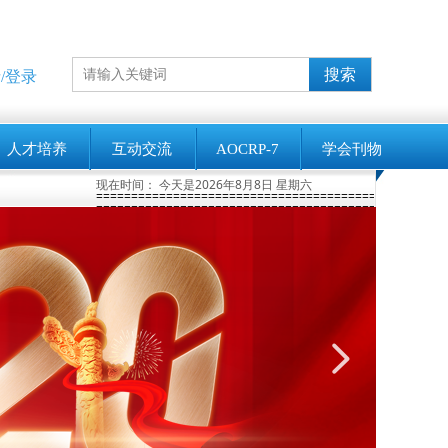
搜索
/登录
人才培养
互动交流
AOCRP-7
学会刊物
现在时间：
今天是2026年8月8日 星期六
第七届亚洲大洋洲辐射防护大会(AOCRP-7)暨中国辐射防护学会2026年学术年会征文通知(第一轮)
2026-01-28
第15届国际辐射屏蔽大会（ICRS15）征稿进行中
2026-01-25
==================================================
==================================================
넲